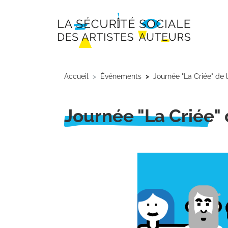
Aller au contenu principal
Panneau de gestion des cookies
Accueil
Événements
Journée "La Criée" de 
Journée "La Criée" 