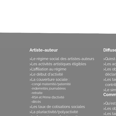
Artiste-auteur
Diffus
Le régime social des artistes-auteurs
Qu’est
Les activités artistiques éligibles
Les ac
L’affiliation au régime
Les ob
Le début d'activité
déclara
La couverture sociale :
Les ta
congé maternité/paternité
contri
indemnités journalières
Le sim
retraite
Comme
RSA et Prime d’activité
décès
Qu'est
Les taux de cotisations sociales
Les ob
La pluriactivité/polyactivité
Les ta