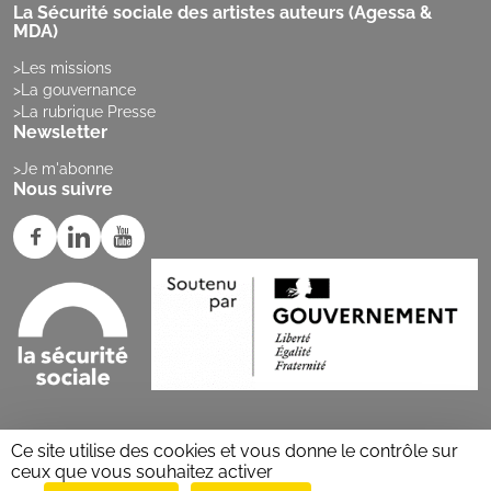
La Sécurité sociale des artistes auteurs (Agessa &
MDA)
Les missions
La gouvernance
La rubrique Presse
Newsletter
Je m'abonne
Nous suivre
Ce site utilise des cookies et vous donne le contrôle sur
ceux que vous souhaitez activer
© 2026 secu-artistes-auteurs.fr