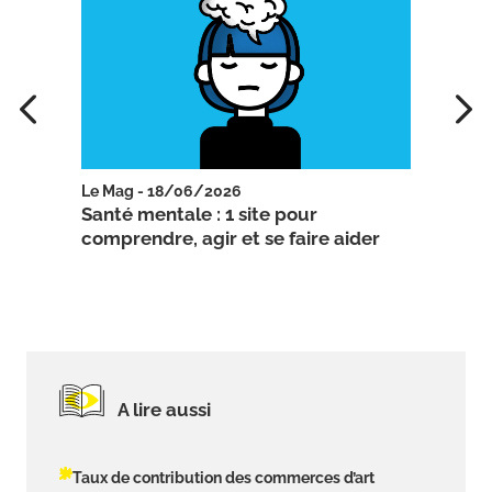
Le Mag - 18/06/2026
Le Ma
urité
Santé mentale : 1 site pour
Mater
comprendre, agir et se faire aider
cons
A lire aussi
Taux de contribution des commerces d’art