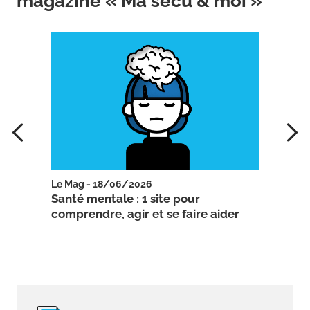
magazine « Ma sécu & moi »
Le Mag - 18/06/2026
Le Ma
urité
Santé mentale : 1 site pour
Mater
comprendre, agir et se faire aider
cons