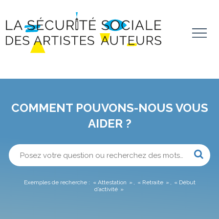
Aller au contenu principal
Panneau de gestion des cookies
Vous
allez
être
COMMENT POUVONS-NOUS VOUS
redirigé
vers
AIDER ?
la
description
détaillée
Lorsqu
de
l'on
la
saisit
question.
des
valeurs
Exemples de recherche :
Attestation
Retraite
Début
d’activité
dans
la
barre
de