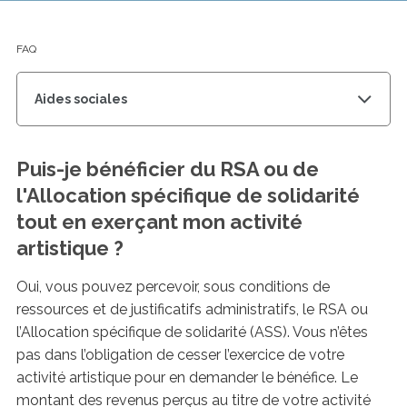
recherc
des
suggest
FAQ
s'affich
automa
pour
Aides sociales
faciliter
la
sélectio
Puis-je bénéficier du RSA ou de
l'Allocation spécifique de solidarité
tout en exerçant mon activité
artistique ?
Oui, vous pouvez percevoir, sous conditions de
ressources et de justificatifs administratifs, le RSA ou
l’Allocation spécifique de solidarité (ASS). Vous n’êtes
pas dans l’obligation de cesser l’exercice de votre
activité artistique pour en demander le bénéfice. Le
montant des revenus perçus au titre de votre activité