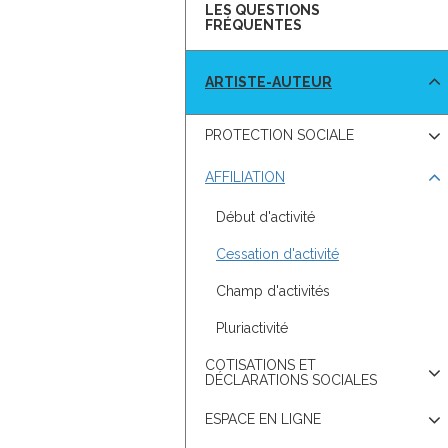
contenu.
LES QUESTIONS
FRÉQUENTES
Appuyez
pour
ARTISTE-AUTEUR
afficher
les
Appuyez
sous-
PROTECTION SOCIALE
pour
catégories
afficher
Appuyez
les
AFFILIATION
pour
sous-
afficher
catégories
les
Début d'activité
sous-
catégories
Cessation d'activité
Champ d'activités
Pluriactivité
Appuyez
COTISATIONS ET
pour
DÉCLARATIONS SOCIALES
afficher
Appuyez
les
ESPACE EN LIGNE
pour
sous-
afficher
catégories