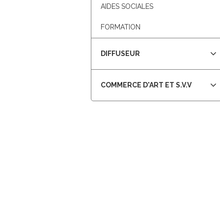
les
AIDES SOCIALES
sous-
catégories
FORMATION
Appuyez
pour
DIFFUSEUR
afficher
les
Appuyez
sous-
pour
COMMERCE D'ART ET S.V.V
catégories
afficher
les
sous-
catégories