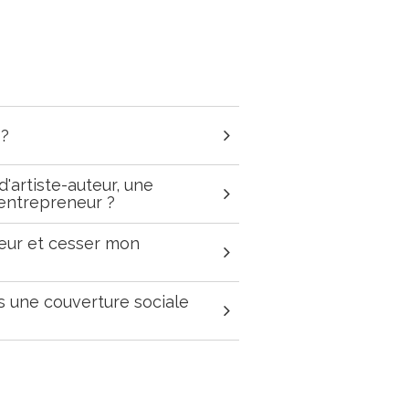
suggestions
s'affichent
automatiquement
pour
faciliter
la
sélection.
 ?
d'artiste-auteur, une
oentrepreneur ?
teur et cesser mon
rs une couverture sociale