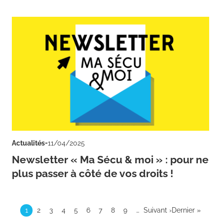
-
Actualités
11/04/2025
Newsletter « Ma Sécu & moi » : pour ne
plus passer à côté de vos droits !
Pagination
Page courante
Page
Page
Page
Page
Page
Page
Page
Page
Page suivante
Dernière page
1
2
3
4
5
6
7
8
9
…
Suivant ›
Dernier »