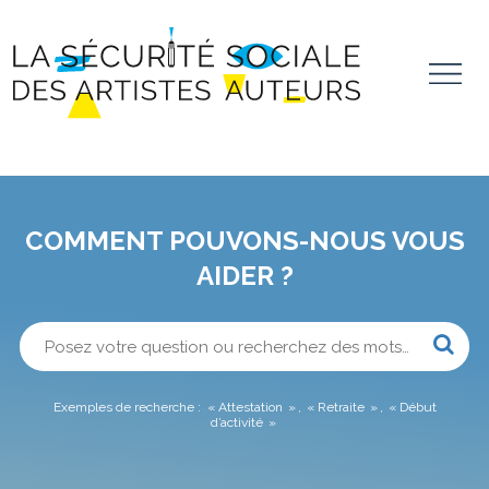
Aller au contenu principal
Panneau de gestion des cookies
Vous
allez
être
COMMENT POUVONS-NOUS VOUS
redirigé
vers
AIDER ?
la
description
détaillée
Lorsqu
de
l'on
la
saisit
question.
des
valeurs
Exemples de recherche :
Attestation
Retraite
Début
d’activité
dans
la
barre
de